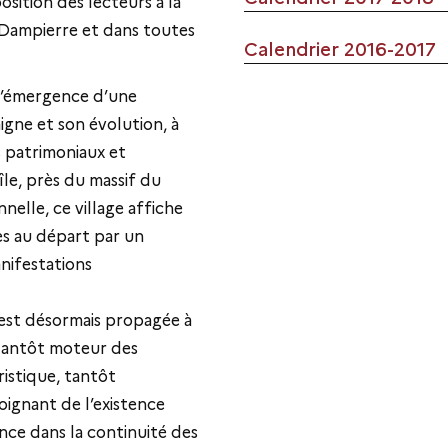
position des lecteurs à la
-Dampierre et dans toutes
Calendrier 2016-2017
l’émergence d’une
gne et son évolution, à
s patrimoniaux et
île, près du massif du
elle, ce village affiche
ées au départ par un
anifestations
’est désormais propagée à
 tantôt moteur des
istique, tantôt
oignant de l’existence
ance dans la continuité des