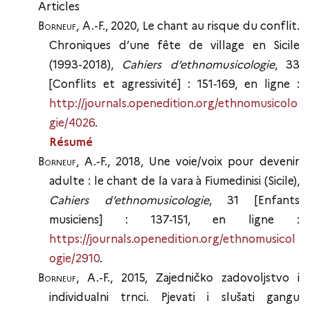
Articles
Borneuf
, A.-F., 2020, Le chant au risque du conflit.
Chroniques d’une fête de village en Sicile
(1993-2018),
Cahiers d’ethnomusicologie
, 33
[Conflits et agressivité] : 151-169, en ligne :
http://journals.openedition.org/ethnomusicolo
gie/4026
.
Résumé
Borneuf
, A.-F., 2018, Une voie/voix pour devenir
adulte : le chant de la vara à Fiumedinisi (Sicile),
Cahiers d’ethnomusicologie
, 31 [Enfants
musiciens] : 137-151, en ligne :
https://journals.openedition.org/ethnomusicol
ogie/2910
.
Borneuf
, A.-F., 2015, Zajedničko zadovoljstvo i
individualni trnci. Pjevati i slušati gangu