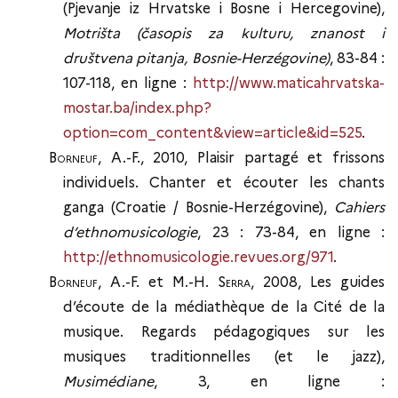
(Pjevanje iz Hrvatske i Bosne i Hercegovine),
Motrišta (časopis za kulturu, znanost i
društvena pitanja, Bosnie-Herzégovine)
, 83-84 :
107-118, en ligne :
http://www.maticahrvatska-
mostar.ba/index.php?
option=com_content&view=article&id=525
.
Borneuf
, A.-F., 2010, Plaisir partagé et frissons
individuels. Chanter et écouter les chants
ganga (Croatie / Bosnie-Herzégovine),
Cahiers
d’ethnomusicologie
, 23 : 73-84, en ligne :
http://ethnomusicologie.revues.org/971
.
Borneuf
, A.-F. et M.-H.
Serra
, 2008, Les guides
d’écoute de la médiathèque de la Cité de la
musique. Regards pédagogiques sur les
musiques traditionnelles (et le jazz),
Musimédiane
, 3, en ligne :