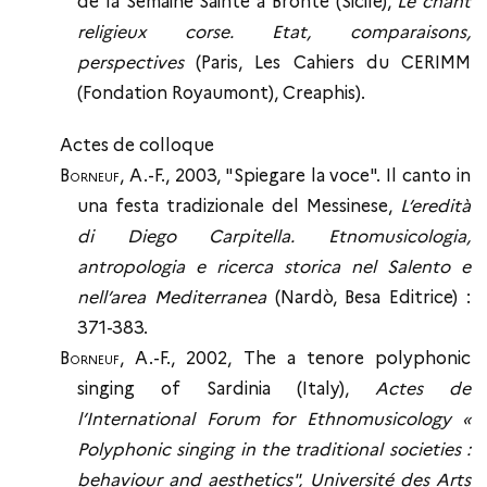
de la Semaine Sainte à Bronte (Sicile),
Le chant
religieux corse. Etat, comparaisons,
perspectives
(Paris, Les Cahiers du CERIMM
(Fondation Royaumont), Creaphis).
Actes de colloque
Borneuf
, A.-F., 2003, "Spiegare la voce". Il canto in
una festa tradizionale del Messinese,
L’eredità
di Diego Carpitella. Etnomusicologia,
antropologia e ricerca storica nel Salento e
nell’area Mediterranea
(Nardò, Besa Editrice) :
371-383.
Borneuf
, A.-F., 2002, The a tenore polyphonic
singing of Sardinia (Italy),
Actes de
l’International Forum for Ethnomusicology «
Polyphonic singing in the traditional societies :
behaviour and aesthetics", Université des Arts