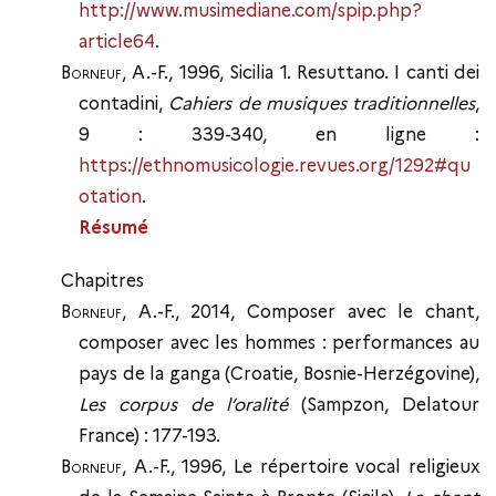
http://www.musimediane.com/spip.php?
article64
.
Borneuf
, A.-F., 1996, Sicilia 1. Resuttano. I canti dei
contadini,
Cahiers de musiques traditionnelles
,
9 : 339-340, en ligne :
https://ethnomusicologie.revues.org/1292#qu
otation
.
Résumé
Chapitres
Borneuf
, A.-F., 2014, Composer avec le chant,
composer avec les hommes : performances au
pays de la ganga (Croatie, Bosnie-Herzégovine),
Les corpus de l’oralité
(Sampzon, Delatour
France) : 177-193.
Borneuf
, A.-F., 1996, Le répertoire vocal religieux