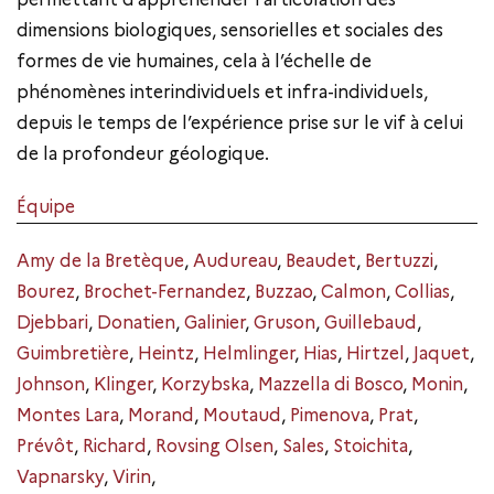
dimensions biologiques, sensorielles et sociales des
formes de vie humaines, cela à l’échelle de
phénomènes interindividuels et infra-individuels,
depuis le temps de l’expérience prise sur le vif à celui
de la profondeur géologique.
Équipe
Amy de la Bretèque
,
Audureau
,
Beaudet
,
Bertuzzi
,
Bourez
,
Brochet-Fernandez
,
Buzzao
,
Calmon
,
Collias
,
Djebbari
,
Donatien
,
Galinier
,
Gruson
,
Guillebaud
,
Guimbretière
,
Heintz
,
Helmlinger
,
Hias
,
Hirtzel
,
Jaquet
,
Johnson
,
Klinger
,
Korzybska
,
Mazzella di Bosco
,
Monin
,
Montes Lara
,
Morand
,
Moutaud
,
Pimenova
,
Prat
,
Prévôt
,
Richard
,
Rovsing Olsen
,
Sales
,
Stoichita
,
Vapnarsky
,
Virin
,