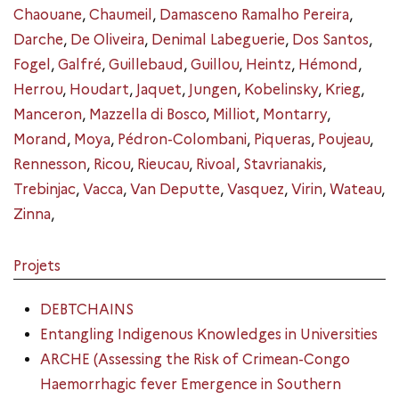
Chaouane
,
Chaumeil
,
Damasceno Ramalho Pereira
,
Darche
,
De Oliveira
,
Denimal Labeguerie
,
Dos Santos
,
Fogel
,
Galfré
,
Guillebaud
,
Guillou
,
Heintz
,
Hémond
,
Herrou
,
Houdart
,
Jaquet
,
Jungen
,
Kobelinsky
,
Krieg
,
Manceron
,
Mazzella di Bosco
,
Milliot
,
Montarry
,
Morand
,
Moya
,
Pédron-Colombani
,
Piqueras
,
Poujeau
,
Rennesson
,
Ricou
,
Rieucau
,
Rivoal
,
Stavrianakis
,
Trebinjac
,
Vacca
,
Van Deputte
,
Vasquez
,
Virin
,
Wateau
,
Zinna
,
Projets
DEBTCHAINS
Entangling Indigenous Knowledges in Universities
ARCHE (Assessing the Risk of Crimean-Congo
Haemorrhagic fever Emergence in Southern