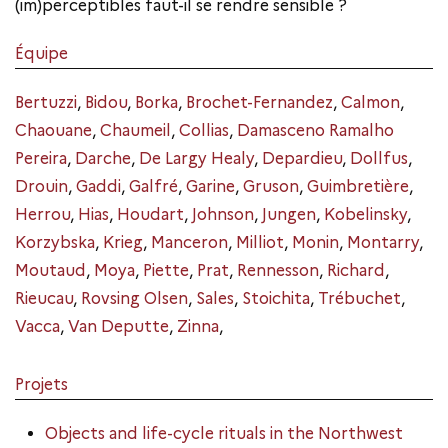
(im)perceptibles faut-il se rendre sensible ?
Équipe
Bertuzzi
,
Bidou
,
Borka
,
Brochet-Fernandez
,
Calmon
,
Chaouane
,
Chaumeil
,
Collias
,
Damasceno Ramalho
Pereira
,
Darche
,
De Largy Healy
,
Depardieu
,
Dollfus
,
Drouin
,
Gaddi
,
Galfré
,
Garine
,
Gruson
,
Guimbretière
,
Herrou
,
Hias
,
Houdart
,
Johnson
,
Jungen
,
Kobelinsky
,
Korzybska
,
Krieg
,
Manceron
,
Milliot
,
Monin
,
Montarry
,
Moutaud
,
Moya
,
Piette
,
Prat
,
Rennesson
,
Richard
,
Rieucau
,
Rovsing Olsen
,
Sales
,
Stoichita
,
Trébuchet
,
Vacca
,
Van Deputte
,
Zinna
,
Projets
Objects and life-cycle rituals in the Northwest